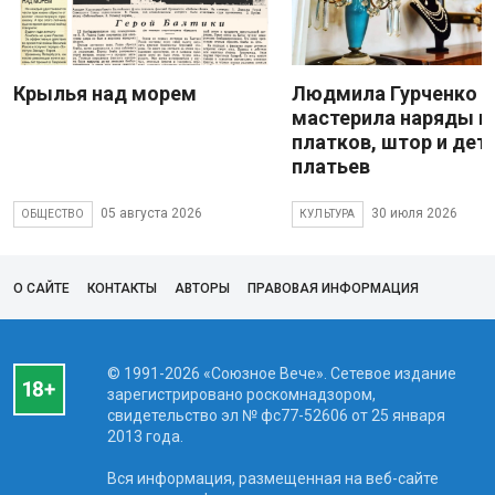
Крылья над морем
Людмила Гурченко
мастерила наряды и
платков, штор и дет
платьев
05 августа 2026
30 июля 2026
ОБЩЕСТВО
КУЛЬТУРА
О САЙТЕ
КОНТАКТЫ
АВТОРЫ
ПРАВОВАЯ ИНФОРМАЦИЯ
© 1991-2026 «Союзное Вече». Сетевое издание
зарегистрировано роскомнадзором,
свидетельство эл № фc77-52606 от 25 января
2013 года.
Вся информация, размещенная на веб-сайте