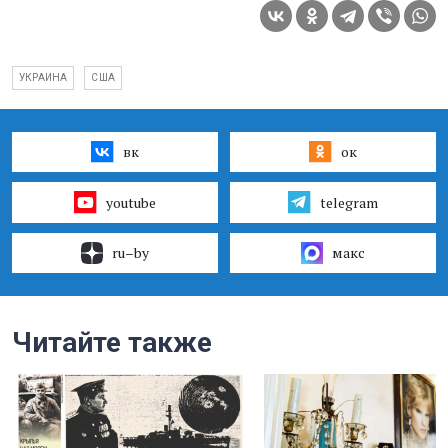
УКРАИНА
США
вк
ок
youtube
telegram
ru–by
макс
Читайте также