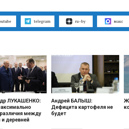
outube
telegram
ru–by
макс
ндр ЛУКАШЕНКО:
Андрей БАЛЫШ:
Ж
максимально
Дефицита картофеля не
к
 различия между
будет
 и деревней