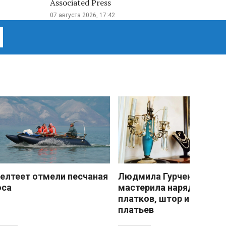
Associated Press
07 августа 2026, 17:42
елтеет отмели песчаная
Людмила Гурченко
оса
мастерила наряды из
платков, штор и детски
платьев