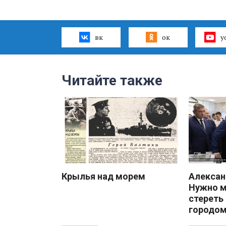
вк
ок
y
Читайте также
Крылья над морем
Алекса
Нужно 
стереть
городом