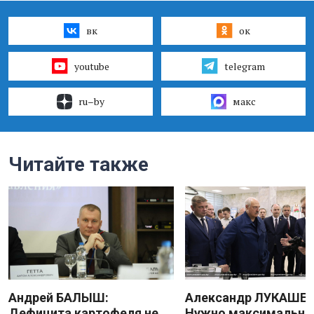
вк
ок
youtube
telegram
ru–by
макс
Читайте также
Андрей БАЛЫШ:
Александр ЛУКАШЕН
Дефицита картофеля не
Нужно максимально