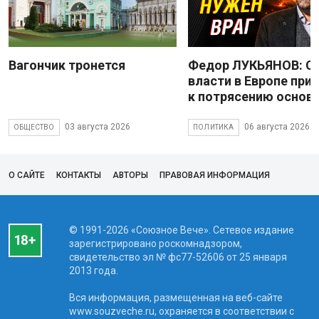
Вагончик тронется
Федор ЛУКЬЯНОВ: С
власти в Европе при
к потрясению основ
03 августа 2026
06 августа 2026
ОБЩЕСТВО
ПОЛИТИКА
О САЙТЕ
КОНТАКТЫ
АВТОРЫ
ПРАВОВАЯ ИНФОРМАЦИЯ
© 1991-2026 «Союзное Вече». Сетевое издание
зарегистрировано роскомнадзором,
свидетельство эл № фc77-52606 от 25 января
2013 года.
Вся информация, размещенная на веб-сайте
www.souzveche.ru, охраняется в соответствии с