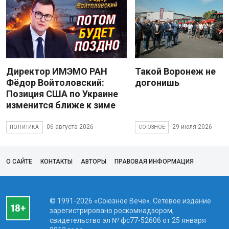
Директор ИМЭМО РАН
Такой Воронеж не
Фёдор Войтоловский:
догонишь
Позиция США по Украине
изменится ближе к зиме
06 августа 2026
29 июля 2026
ПОЛИТИКА
СОЮЗНОЕ
О САЙТЕ
КОНТАКТЫ
АВТОРЫ
ПРАВОВАЯ ИНФОРМАЦИЯ
© 1991-2026 «Союзное Вече». Сетевое издание
зарегистрировано роскомнадзором,
свидетельство эл № фc77-52606 от 25 января