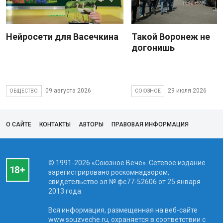
Нейросети для Васечкина
Такой Воронеж не
догонишь
09 августа 2026
29 июля 2026
ОБЩЕСТВО
СОЮЗНОЕ
О САЙТЕ
КОНТАКТЫ
АВТОРЫ
ПРАВОВАЯ ИНФОРМАЦИЯ
© 1991-2026 «Союзное Вече». Сетевое издание
зарегистрировано роскомнадзором,
свидетельство эл № фc77-52606 от 25 января
2013 года.
Вся информация, размещенная на веб-сайте
www.souzveche.ru, охраняется в соответствии с