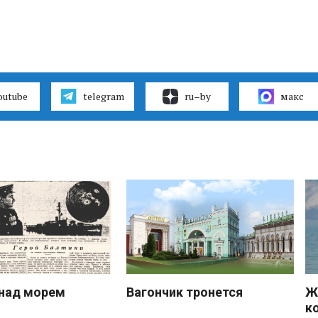
outube
telegram
ru–by
макс
над морем
Вагончик тронется
Ж
к