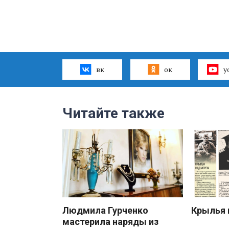
вк
ок
y
Читайте также
Людмила Гурченко
Крылья 
мастерила наряды из