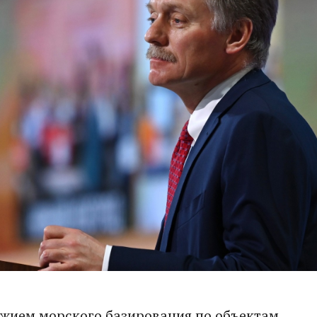
жием морского базирования по объектам