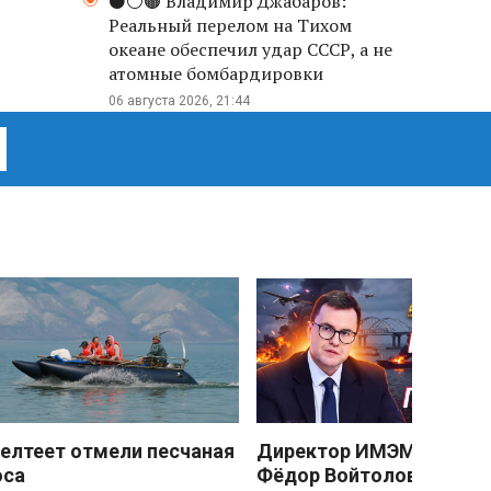
⚫️⚪️🟤 Владимир Джабаров:
Реальный перелом на Тихом
океане обеспечил удар СССР, а не
атомные бомбардировки
06 августа 2026, 21:44
елтеет отмели песчаная
Директор ИМЭМО РАН
оса
Фёдор Войтоловский: