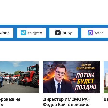
outube
telegram
ru–by
макс
оронеж не
Директор ИМЭМО РАН
В
шь
Фёдор Войтоловский: