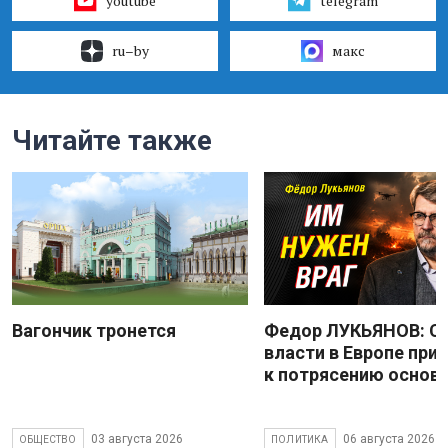
youtube
telegram
ru–by
макс
Читайте также
Вагончик тронется
Федор ЛУКЬЯНОВ: С
власти в Европе при
к потрясению основ
03 августа 2026
06 августа 2026
ОБЩЕСТВО
ПОЛИТИКА