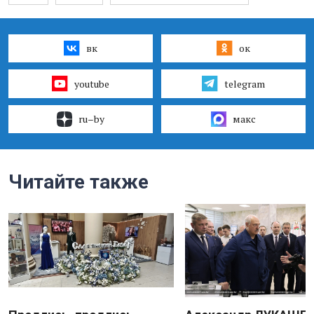
вк
ок
youtube
telegram
ru–by
макс
Читайте также