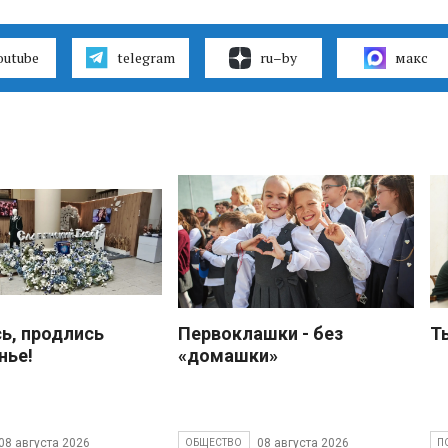
outube
telegram
ru–by
макс
ь, продлись
Первоклашки - без
Т
нье!
«домашки»
08 августа 2026
08 августа 2026
ОБЩЕСТВО
П