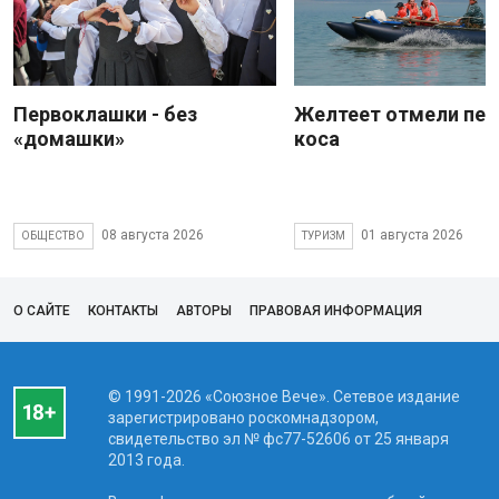
Первоклашки - без
Желтеет отмели пес
«домашки»
коса
08 августа 2026
01 августа 2026
ОБЩЕСТВО
ТУРИЗМ
О САЙТЕ
КОНТАКТЫ
АВТОРЫ
ПРАВОВАЯ ИНФОРМАЦИЯ
© 1991-2026 «Союзное Вече». Сетевое издание
зарегистрировано роскомнадзором,
свидетельство эл № фc77-52606 от 25 января
2013 года.