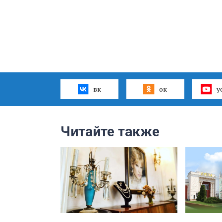
вк
ок
y
Читайте также