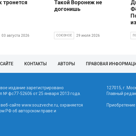
к тронется
Такой Воронеж не
Д
догонишь
Ф
П
и
03 августа 2026
29 июля 2026
СОЮЗНОЕ
П
 САЙТЕ
КОНТАКТЫ
АВТОРЫ
ПРАВОВАЯ ИНФОРМАЦ
евое издание зарегистрировано
127015, г. Мос
 № фc77-52606 от 25 января 2013 года.
Главный реда
веб-сайте www.souzveche.ru, охраняется
Приобретение а
ом РФ об авторском праве и