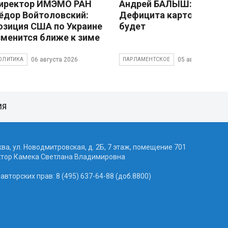
иректор ИМЭМО РАН
Андрей БАЛЫШ:
ёдор Войтоловский:
Дефицита картофеля не
озиция США по Украине
будет
зменится ближе к зиме
06 августа 2026
05 августа 2026
ОЛИТИКА
ПАРЛАМЕНТСКОЕ
ИЯ
ква, ул. Новодмитровская, д. 2Б, 7 этаж, помещение 701
ктор Камека Светлана Владимировна
вторских прав: 8 (495) 637-64-88 (доб.8800)