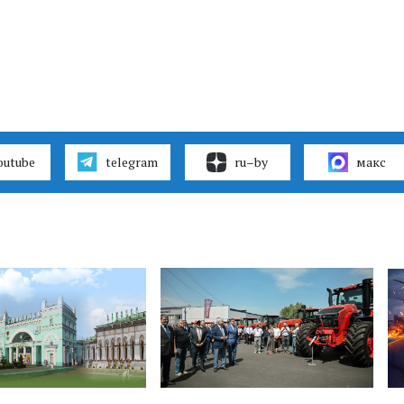
outube
telegram
ru–by
макс