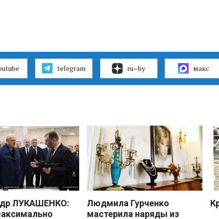
outube
telegram
ru–by
макс
ндр ЛУКАШЕНКО:
Людмила Гурченко
К
максимально
мастерила наряды из