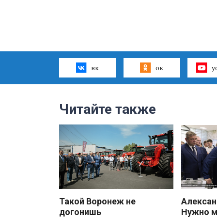
вк
ок
y
Читайте также
Такой Воронеж не
Алекса
догонишь
Нужно 