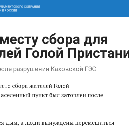
АРЛАМЕНТСКОГО СОБРАНИЯ
И И РОССИИ
месту сбора для
лей Голой Пристан
осле разрушения Каховской ГЭС
сто сбора жителей Голой
Населенный пункт был затоплен после
тся дым, а люди вынуждены перемещаться