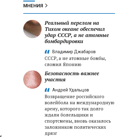
МНЕНИЯ
Реальный перелом на
Тихом океане обеспечил
удар СССР, а не атомные
бомбардировки
Владимир Джабаров
СССР, а не атомные бомбы,
сломил Японию
Безопасность важнее
участия
Андрей Удальцов
Возвращение российского
волейбола на международную
арену, которого так долго
ждали болельщики и
спортсмены, вновь оказалось
заложником политических
дрязг
и