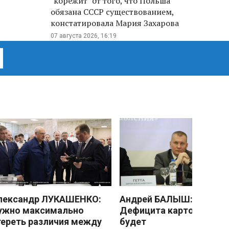
"корежит" от того, что Польша
обязана СССР существованием,
констатировала Мария Захарова
07 августа 2026, 16:19
лександр ЛУКАШЕНКО:
Андрей БАЛЫШ:
ужно максимально
Дефицита картофеля не
тереть различия между
будет