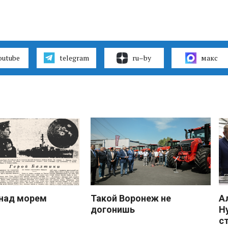
outube
telegram
ru–by
макс
над морем
Такой Воронеж не
А
догонишь
Н
с