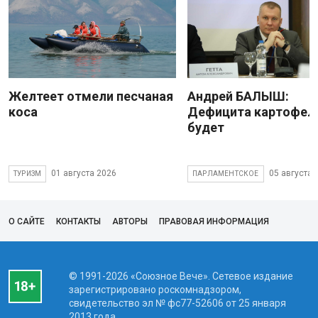
Желтеет отмели песчаная
Андрей БАЛЫШ:
коса
Дефицита картофеля
будет
01 августа 2026
05 августа 
ТУРИЗМ
ПАРЛАМЕНТСКОЕ
О САЙТЕ
КОНТАКТЫ
АВТОРЫ
ПРАВОВАЯ ИНФОРМАЦИЯ
© 1991-2026 «Союзное Вече». Сетевое издание
зарегистрировано роскомнадзором,
свидетельство эл № фc77-52606 от 25 января
2013 года.