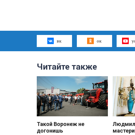
вк
ок
y
Читайте также
Такой Воронеж не
Людмила
догонишь
мастери