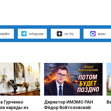
outube
telegram
ru–by
макс
 Гурченко
Директор ИМЭМО РАН
В
ла наряды из
Фёдор Войтоловский: