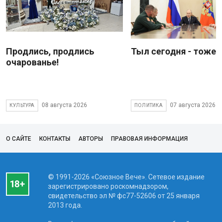
Продлись, продлись
Тыл сегодня - тоже 
очарованье!
08 августа 2026
07 августа 2026
КУЛЬТУРА
ПОЛИТИКА
О САЙТЕ
КОНТАКТЫ
АВТОРЫ
ПРАВОВАЯ ИНФОРМАЦИЯ
© 1991-2026 «Союзное Вече». Сетевое издание
зарегистрировано роскомнадзором,
свидетельство эл № фc77-52606 от 25 января
2013 года.