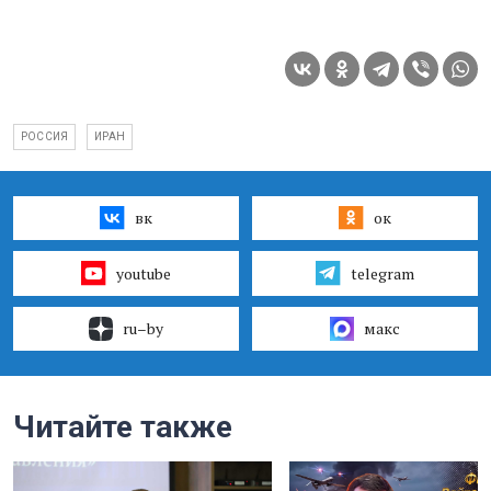
РОССИЯ
ИРАН
вк
ок
youtube
telegram
ru–by
макс
Читайте также