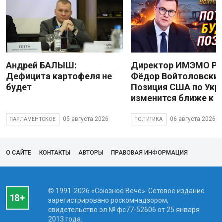
Андрей БАЛЫШ:
Директор ИМЭМО Р
Дефицита картофеля не
Фёдор Войтоловский
будет
Позиция США по Укр
изменится ближе к 
05 августа 2026
06 августа 2026
ПАРЛАМЕНТСКОЕ
ПОЛИТИКА
О САЙТЕ
КОНТАКТЫ
АВТОРЫ
ПРАВОВАЯ ИНФОРМАЦИЯ
© 1991-2026 «Союзное Вече». Сетевое издание
зарегистрировано роскомнадзором,
свидетельство эл № фc77-52606 от 25 января
2013 года.