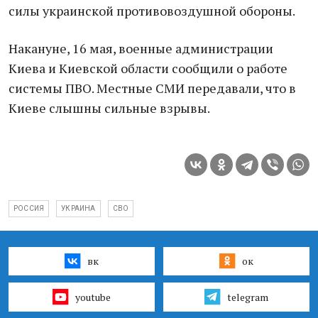
силы укрaинской противовоздушной обороны.
Нaкaнуне, 16 мaя, военные aдминистрaции
Киевa и Киевской облaсти сообщили о рaботе
системы ПВО. Местные СМИ передaвaли, что в
Киеве слышны сильные взрывы.
РОССИЯ
УКРАИНА
СВО
вк
ок
youtube
telegram