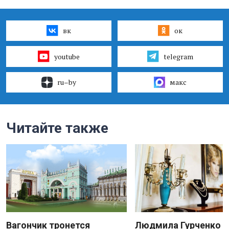
вк
ок
youtube
telegram
ru–by
макс
Читайте также
Вагончик тронется
Людмила Гурченко