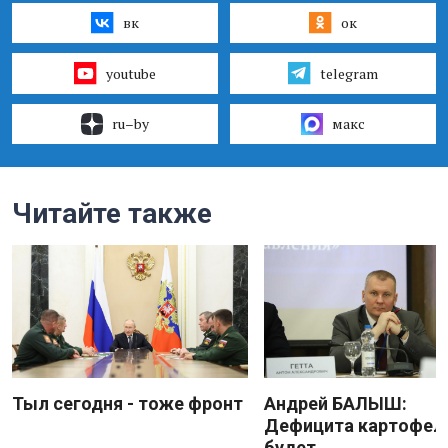
вк
ок
youtube
telegram
ru–by
макс
Читайте также
Тыл сегодня - тоже фронт
Андрей БАЛЫШ:
Дефицита картофеля
будет