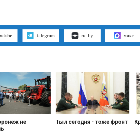
outube
telegram
ru–by
макс
оронеж не
Тыл сегодня - тоже фронт
К
шь