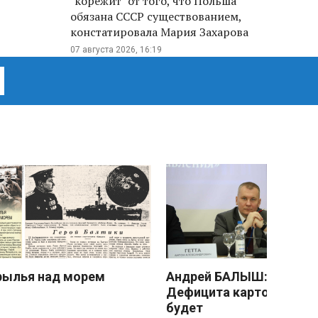
"корежит" от того, что Польша
обязана СССР существованием,
констатировала Мария Захарова
07 августа 2026, 16:19
рылья над морем
Андрей БАЛЫШ:
Дефицита картофеля не
будет