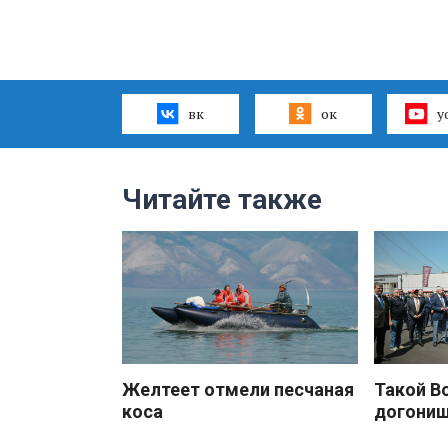
вк
ок
y
Читайте также
Желтеет отмели песчаная
Такой В
коса
догони