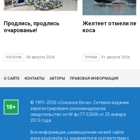
Продлись, продлись
Желтеет отмели пес
очарованье!
коса
08 августа 2026
01 августа 2026
КУЛЬТУРА
ТУРИЗМ
О САЙТЕ
КОНТАКТЫ
АВТОРЫ
ПРАВОВАЯ ИНФОРМАЦИЯ
© 1991-2026 «Союзное Вече». Сетевое издание
зарегистрировано роскомнадзором,
свидетельство эл № фc77-52606 от 25 января
2013 года.
Вся информация, размещенная на веб-сайте
www.souzveche.ru, охраняется в соответствии с