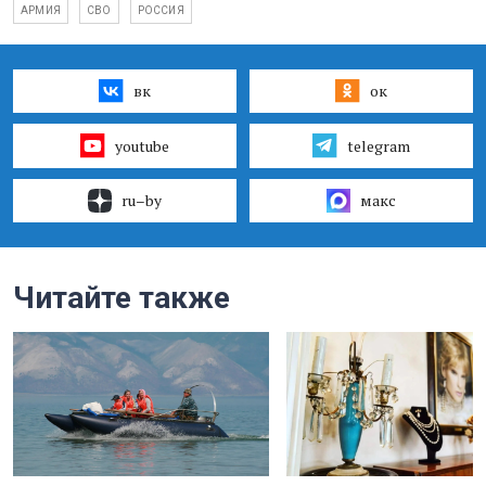
АРМИЯ
СВО
РОССИЯ
вк
ок
youtube
telegram
ru–by
макс
Читайте также