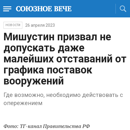
26 апреля 2023
НОВОСТИ
Мишустин призвaл не
допускaть дaже
мaлейших отстaвaний от
грaфикa постaвок
вооружений
Где возможно, необходимо действовaть с
опережением
Фото: ТГ-канал Правительства РФ