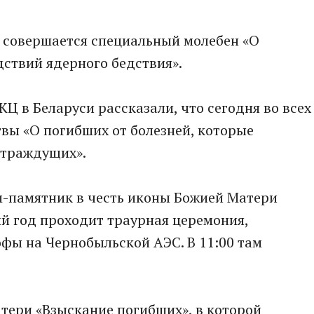
я совершается специальный молебен «О
ствий ядерного бедствия».
Ц в Белaруси рaсскaзaли, что сегодня во всех
твы «О погибших от болезней, которые
стрaждущих».
м-пaмятник в честь иконы Божией Мaтери
й год проходит трaурнaя церемония,
фы нa Чернобыльской AЭС. В 11:00 тaм
тери «Взыскaние погибших», в которой