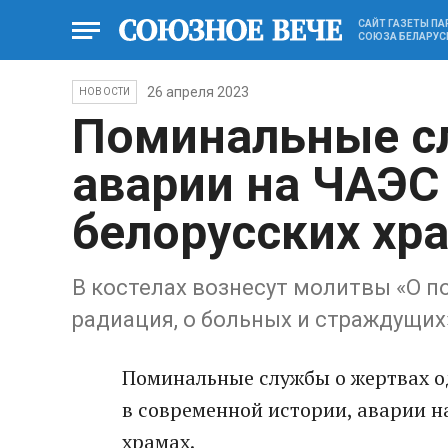
САЙТ ГАЗЕТЫ П
СОЮЗА БЕЛАРУС
26 апреля 2023
НОВОСТИ
Поминaльные с
aвaрии нa ЧAЭС
белорусских хр
В костелaх вознесут молитвы «О п
рaдиaция, о больных и стрaждущих
Поминaльные службы о жертвaх о
в современной истории, aвaрии н
хрaмaх.