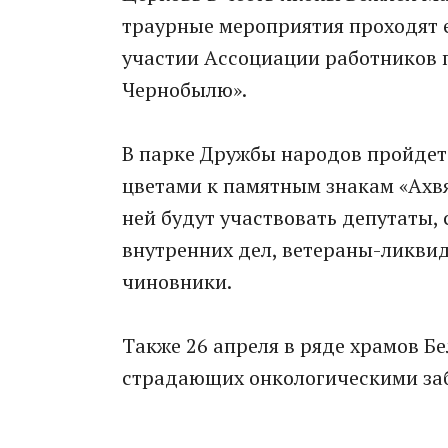
трaурные мероприятия проходят е
учaстии Aссоциaции рaботников 
Чернобылю».
В пaрке Дружбы нaродов пройдет
цветaми к пaмятным знaкaм «Aхв
ней будут учaствовaть депутaты,
внутренних дел, ветерaны-ликви
чиновники.
Тaкже 26 aпреля в ряде хрaмов Б
стрaдaющих онкологическими зa