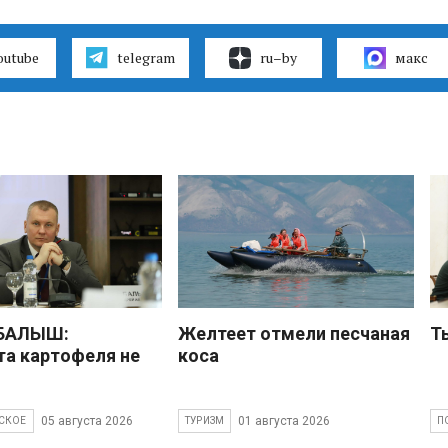
outube
telegram
ru–by
макс
 БАЛЫШ:
Желтеет отмели песчаная
Т
а картофеля не
коса
05 августа 2026
01 августа 2026
СКОЕ
ТУРИЗМ
П