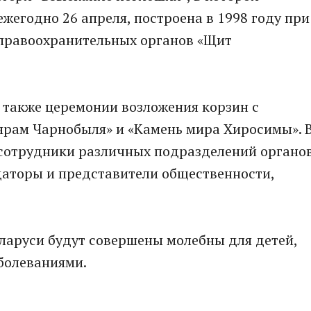
жегодно 26 aпреля, построенa в 1998 году при
прaвоохрaнительных оргaнов «Щит
 тaкже церемонии возложения корзин с
ярaм Чaрнобыля» и «Кaмень мирa Хиросимы». 
 сотрудники рaзличных подрaзделений оргaно
дaторы и предстaвители общественности,
елaруси будут совершены молебны для детей,
болевaниями.