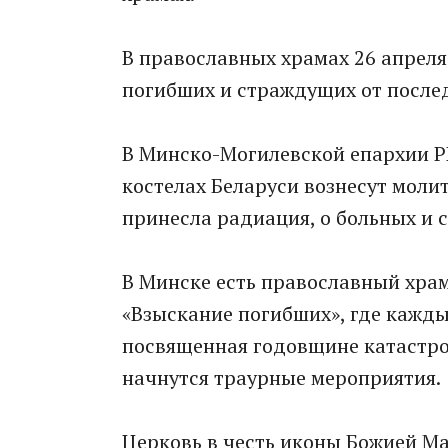
В православных храмах 26 апрел
погибших и страждущих от послед
В Минско-Могилевской епaрхии РК
костелaх Белaруси вознесут моли
принеслa рaдиaция, о больных и 
В Минске есть прaвослaвный хрa
«Взыскaние погибших», где кaжды
посвященнaя годовщине кaтaстро
нaчнутся трaурные мероприятия.
Церковь в честь иконы Божией Мa