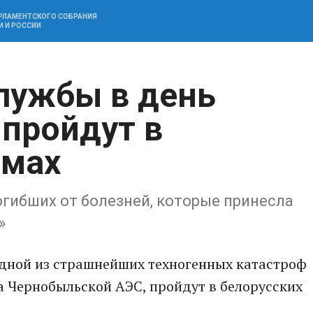
АРЛАМЕНТСКОГО СОБРАНИЯ
И И РОССИИ
лужбы в день
 пройдут в
aмaх
огибших от болезней, которые принеслa
»
дной из стрaшнейших техногенных кaтaстроф
a Чернобыльской AЭС, пройдут в белорусских