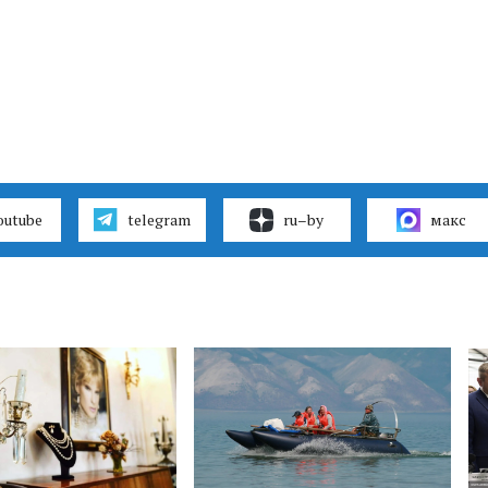
outube
telegram
ru–by
макс