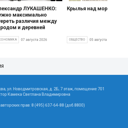
лександр ЛУКАШЕНКО:
Крылья над морем
ужно максимально
тереть различия между
ородом и деревней
07 августа 2026
05 августа 2026
КОНОМИКА
ОБЩЕСТВО
ИЯ
ква, ул. Новодмитровская, д. 2Б, 7 этаж, помещение 701
ктор Камека Светлана Владимировна
вторских прав: 8 (495) 637-64-88 (доб.8800)