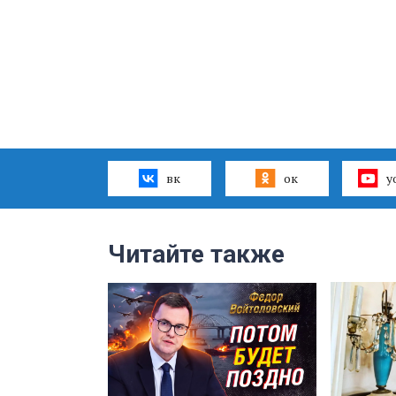
вк
ок
y
Читайте также