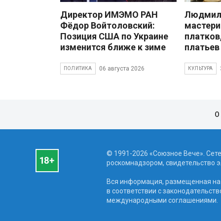
Директор ИМЭМО РАН
Людмила
Фёдор Войтоловский:
мастери
Позиция США по Украине
платков
изменится ближе к зиме
платьев
06 августа 2026
ПОЛИТИКА
КУЛЬТУРА
О
© 1991-2026 «Союзное Вече». Сет
роскомнадзором, свидетельство эл
Вся информация, размещенная на 
в соответствии с законодательств
международными соглашениями.