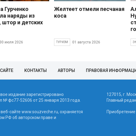
 Гурченко
Желтеет отмели песчаная
А
ла наряды из
коса
Н
, штор и детских
с
г
30 июля 2026
01 августа 2026
ТУРИЗМ
Э
 САЙТЕ
КОНТАКТЫ
АВТОРЫ
ПРАВОВАЯ ИНФОРМАЦ
евое издание зарегистрировано
127015, г. Мос
 № фc77-52606 от 25 января 2013 года.
Главный реда
веб-сайте www.souzveche.ru, охраняется
Приобретение а
ом РФ об авторском праве и