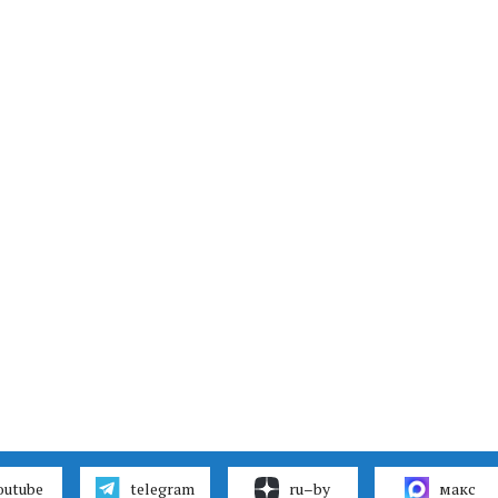
outube
telegram
ru–by
макс