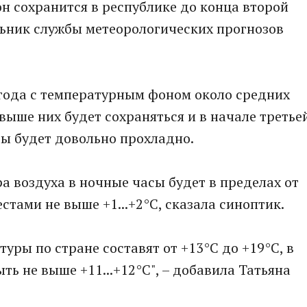
 сохранится в республике до конца второй
льник службы метеорологических прогнозов
огода с температурным фоном около средних
выше них будет сохраняться и в начале третье
сы будет довольно прохладно.
а воздуха в ночные часы будет в пределах от
естами не выше +1...+2°С, сказала синоптик.
уры по стране составят от +13°С до +19°С, в
ть не выше +11...+12°С", – добавила Татьяна