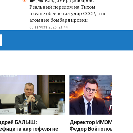
⚫️⚪️🟤 Владимир Джабаров:
Реальный перелом на Тихом
океане обеспечил удар СССР, а не
атомные бомбардировки
06 августа 2026, 21:44
ндрей БАЛЫШ:
Директор ИМЭМО РАН
ефицита картофеля не
Фёдор Войтоловский: