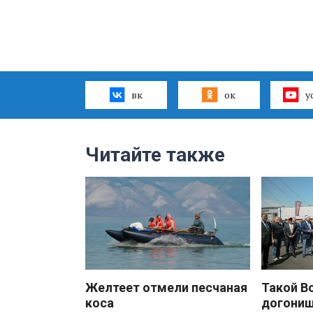
вк
ок
y
Читайте также
Желтеет отмели песчаная
Такой В
коса
догони