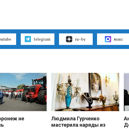
outube
telegram
ru–by
макс
оронеж не
Людмила Гурченко
А
шь
мастерила наряды из
Д