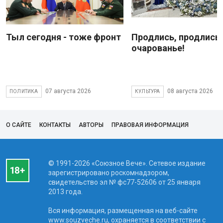
Тыл сегодня - тоже фронт
Продлись, продлись
очарованье!
07 августа 2026
08 августа 2026
ПОЛИТИКА
КУЛЬТУРА
О САЙТЕ
КОНТАКТЫ
АВТОРЫ
ПРАВОВАЯ ИНФОРМАЦИЯ
© 1991-2026 «Союзное Вече». Сетевое издание
зарегистрировано роскомнадзором,
свидетельство эл № фc77-52606 от 25 января
2013 года.
Вся информация, размещенная на веб-сайте
www.souzveche.ru, охраняется в соответствии с