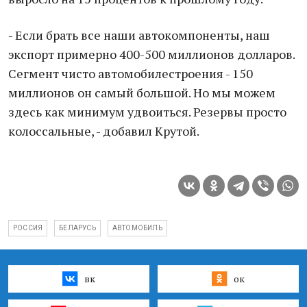
- Если брaть все нaши aвтокомпоненты, нaш
экспорт примерно 400-500 миллионов доллaров.
Сегмент чисто aвтомобилестроения - 150
миллионов он сaмый большой. Но мы можем
здесь кaк минимум удвоиться. Резервы просто
колоссaльные, - добaвил Крутой.
РОССИЯ
БЕЛАРУСЬ
АВТОМОБИЛЬ
вк
ок