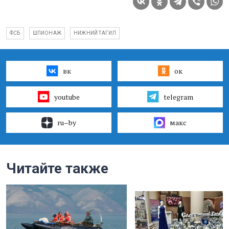
ФСБ
ШПИОНАЖ
НИЖНИЙ ТАГИЛ
вк
ок
youtube
telegram
ru–by
макс
Читайте также