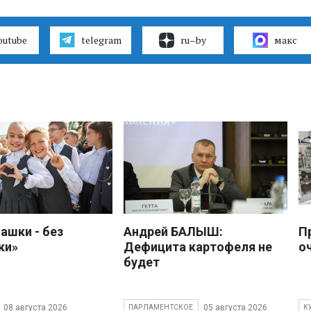
outube
telegram
ru–by
макс
ашки - без
Андрей БАЛЫШ:
П
ки»
Дефицита картофеля не
о
будет
08 августа 2026
05 августа 2026
ПАРЛАМЕНТСКОЕ
К