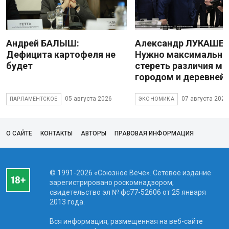
Андрей БАЛЫШ:
Александр ЛУКАШЕН
Дефицита картофеля не
Нужно максимально
будет
стереть различия м
городом и деревней
05 августа 2026
07 августа 2026
ПАРЛАМЕНТСКОЕ
ЭКОНОМИКА
О САЙТЕ
КОНТАКТЫ
АВТОРЫ
ПРАВОВАЯ ИНФОРМАЦИЯ
© 1991-2026 «Союзное Вече». Сетевое издание
зарегистрировано роскомнадзором,
свидетельство эл № фc77-52606 от 25 января
2013 года.
Вся информация, размещенная на веб-сайте