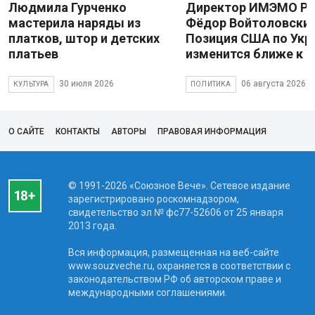
Людмила Гурченко
Директор ИМЭМО Р
мастерила наряды из
Фёдор Войтоловский
платков, штор и детских
Позиция США по Укр
платьев
изменится ближе к 
30 июля 2026
06 августа 2026
КУЛЬТУРА
ПОЛИТИКА
О САЙТЕ
КОНТАКТЫ
АВТОРЫ
ПРАВОВАЯ ИНФОРМАЦИЯ
© 1991-2026 «Союзное Вече». Сетевое издание
зарегистрировано роскомнадзором,
свидетельство эл № фc77-52606 от 25 января
2013 года.
Вся информация, размещенная на веб-сайте
www.souzveche.ru, охраняется в соответствии с
законодательством РФ об авторском праве и
международными соглашениями.