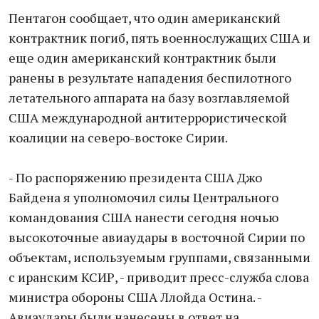
Пентагон сообщает, что один американский
контрактник погиб, пять военнослужащих США и
еще один американский контрактник были
ранены в результате нападения беспилотного
летательного аппарата на базу возглавляемой
США международной антитеррористической
коалиции на северо-востоке Сирии.
- По распоряжению президента США Джо
Байдена я уполномочил силы Центрального
командования США нанести сегодня ночью
высокоточные авиаудары в восточной Сирии по
объектам, используемым группами, связанными
с иранским КСИР, - приводит пресс-служба слова
министра обороны США Ллойда Остина. -
Авиаудары были нанесены в ответ на