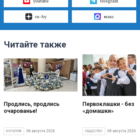
youtube
telegram
ru–by
макс
Читайте также
Продлись, продлись
Первоклашки - без
очарованье!
«домашки»
08 августа 2026
08 августа 2026
КУЛЬТУРА
ОБЩЕСТВО