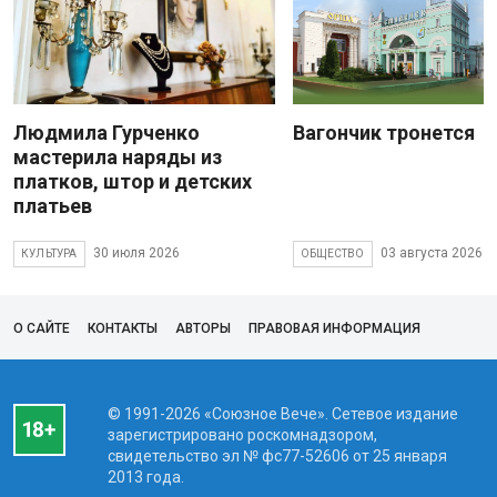
Людмила Гурченко
Вагончик тронется
мастерила наряды из
платков, штор и детских
платьев
30 июля 2026
03 августа 2026
КУЛЬТУРА
ОБЩЕСТВО
О САЙТЕ
КОНТАКТЫ
АВТОРЫ
ПРАВОВАЯ ИНФОРМАЦИЯ
© 1991-2026 «Союзное Вече». Сетевое издание
зарегистрировано роскомнадзором,
свидетельство эл № фc77-52606 от 25 января
2013 года.