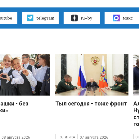
outube
telegram
ru–by
макс
ашки - без
Тыл сегодня - тоже фронт
А
ки»
Н
с
г
08 августа 2026
07 августа 2026
ПОЛИТИКА
Э