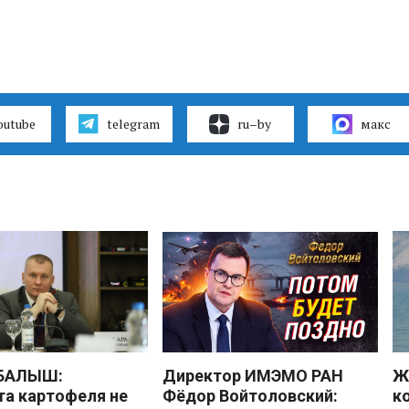
outube
telegram
ru–by
макс
 БАЛЫШ:
Директор ИМЭМО РАН
Ж
а картофеля не
Фёдор Войтоловский:
к