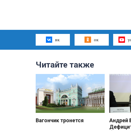
вк
ок
y
Читайте также
Вагончик тронется
Андрей
Дефицит