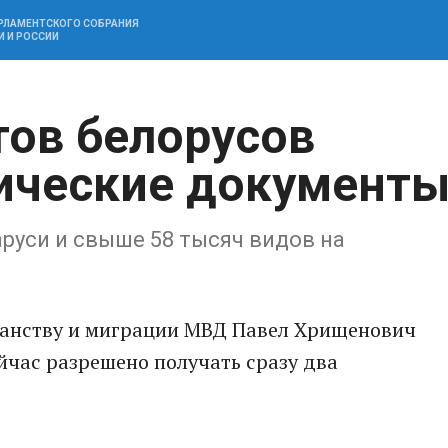
АРЛАМЕНТСКОГО СОБРАНИЯ
И И РОССИИ
тов белорусов
ические документ
аруси и свыше 58 тысяч видов на
данству и миграции МВД Павел Хрищенович
ейчас разрешено получать сразу два