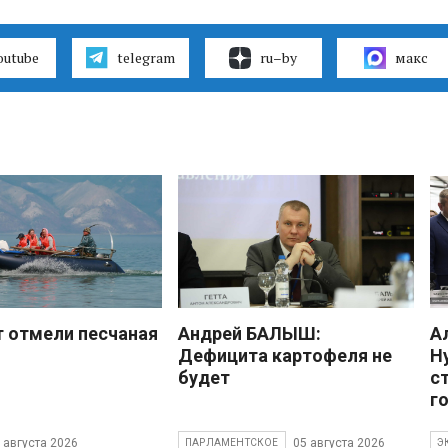
outube
telegram
ru–by
макс
 отмели песчаная
Андрей БАЛЫШ:
А
Дефицита картофеля не
Н
будет
с
г
 августа 2026
05 августа 2026
ПАРЛАМЕНТСКОЕ
Э