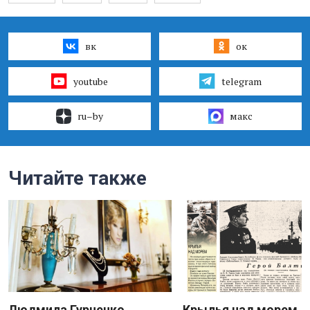
вк
ок
youtube
telegram
ru–by
макс
Читайте также
Людмила Гурченко
Крылья над морем