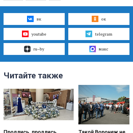
вк
ок
youtube
telegram
ru–by
макс
Читайте также
Продлись, продлись
Такой Воронеж не