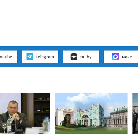
outube
telegram
ru–by
макс