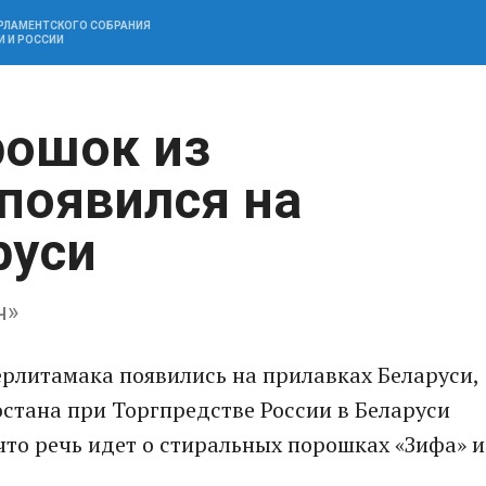
АРЛАМЕНТСКОГО СОБРАНИЯ
И И РОССИИ
рошок из
появился на
руси
ч»
рлитамака появились на прилавках Беларуси,
стана при Торгпредстве России в Беларуси
что речь идет о стиральных порошках «Зифа» и