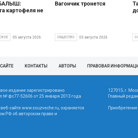
 БАЛЫШ:
Вагончик тронется
Т
а картофеля не
д
05 августа 2026
03 августа 2026
СКОЕ
ОБЩЕСТВО
С
 САЙТЕ
КОНТАКТЫ
АВТОРЫ
ПРАВОВАЯ ИНФОРМАЦ
евое издание зарегистрировано
127015, г. Мос
 № фc77-52606 от 25 января 2013 года.
Главный реда
веб-сайте www.souzveche.ru, охраняется
Приобретение а
ом РФ об авторском праве и