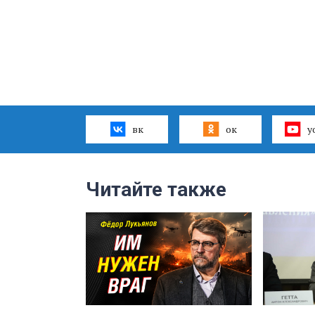
вк
ок
y
Читайте также