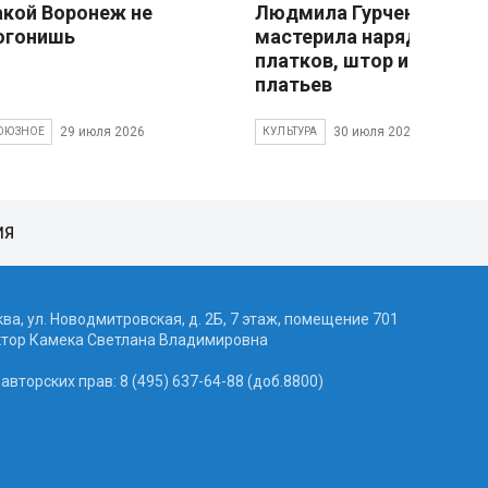
акой Воронеж не
Людмила Гурченко
огонишь
мастерила наряды из
платков, штор и детски
платьев
29 июля 2026
30 июля 2026
ОЮЗНОЕ
КУЛЬТУРА
ИЯ
ква, ул. Новодмитровская, д. 2Б, 7 этаж, помещение 701
ктор Камека Светлана Владимировна
вторских прав: 8 (495) 637-64-88 (доб.8800)