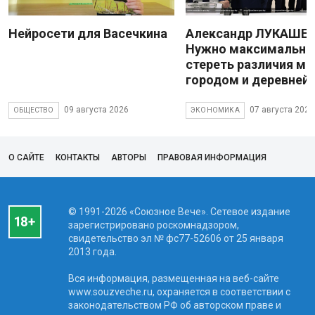
Нейросети для Васечкина
Александр ЛУКАШЕН
Нужно максимально
стереть различия м
городом и деревней
09 августа 2026
07 августа 2026
ОБЩЕСТВО
ЭКОНОМИКА
О САЙТЕ
КОНТАКТЫ
АВТОРЫ
ПРАВОВАЯ ИНФОРМАЦИЯ
© 1991-2026 «Союзное Вече». Сетевое издание
зарегистрировано роскомнадзором,
свидетельство эл № фc77-52606 от 25 января
2013 года.
Вся информация, размещенная на веб-сайте
www.souzveche.ru, охраняется в соответствии с
законодательством РФ об авторском праве и