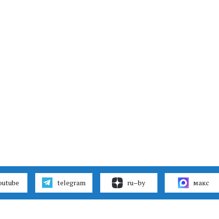
outube
telegram
ru–by
макс