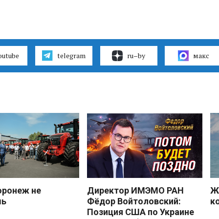
outube
telegram
ru–by
макс
оронеж не
Директор ИМЭМО РАН
Ж
шь
Фёдор Войтоловский:
к
Позиция США по Украине