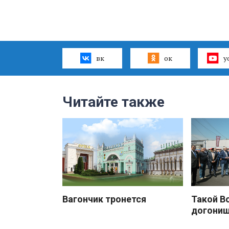
вк
ок
y
Читайте также
Вагончик тронется
Такой В
догони