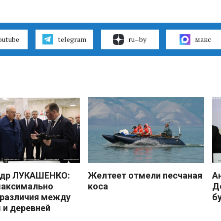
outube
telegram
ru–by
макс
ндр ЛУКАШЕНКО:
Желтеет отмели песчаная
А
максимально
коса
Д
 различия между
б
 и деревней