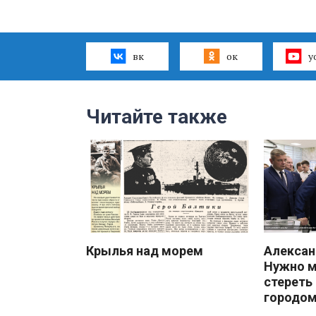
вк
ок
y
Читайте также
Крылья над морем
Алекса
Нужно 
стереть
городом