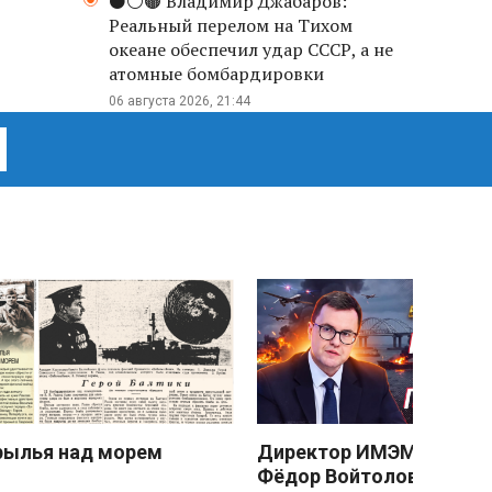
⚫️⚪️🟤 Владимир Джабаров:
Реальный перелом на Тихом
океане обеспечил удар СССР, а не
атомные бомбардировки
06 августа 2026, 21:44
рылья над морем
Директор ИМЭМО РАН
Фёдор Войтоловский: