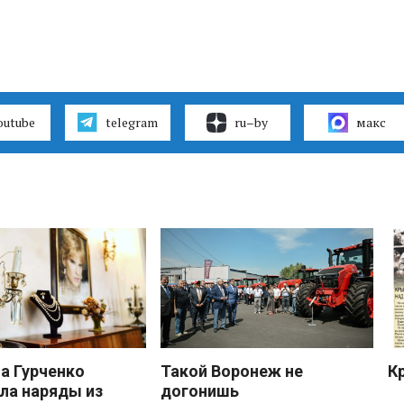
outube
telegram
ru–by
макс
 Гурченко
Такой Воронеж не
К
ла наряды из
догонишь