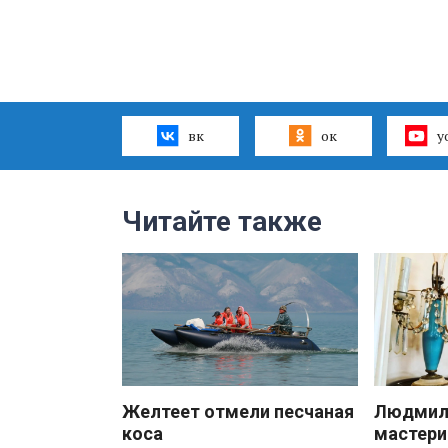
вк
ок
y
Читайте также
Желтеет отмели песчаная
Людмила
коса
мастери