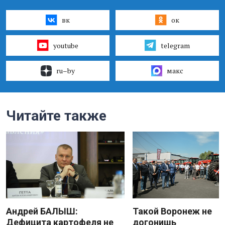
вк
ок
youtube
telegram
ru–by
макс
Читайте также
Андрей БАЛЫШ:
Такой Воронеж не
Дефицита картофеля не
догонишь